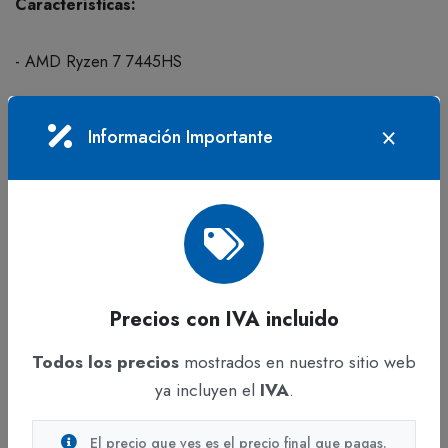
Características:
- AMD Ryzen 7 7445HS
- 8 GB DDR5
Información Importante
- 512 GB SSD PCIe 4.0
- RTX 3050 4GB
Beneficios:
Precios con IVA incluido
- Procesamiento rápido para software técnico
Todos los precios
mostrados en nuestro sitio web
ya incluyen el
IVA
.
- Buen desempeño gráfico
El precio que ves es el precio final que pagas.