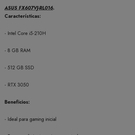
ASUS FX607VJ-RL016
.
Características:
- Intel Core i5-210H
- 8 GB RAM
- 512 GB SSD
- RTX 3050
Beneficios:
- Ideal para gaming inicial