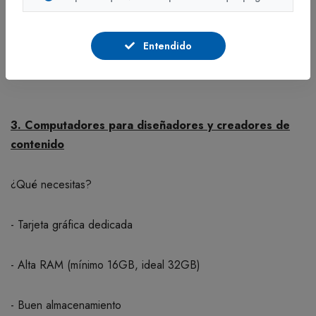
- Ideal para multitarea exigente
Entendido
3. Computadores para diseñadores y creadores de
contenido
¿Qué necesitas?
- Tarjeta gráfica dedicada
- Alta RAM (mínimo 16GB, ideal 32GB)
- Buen almacenamiento