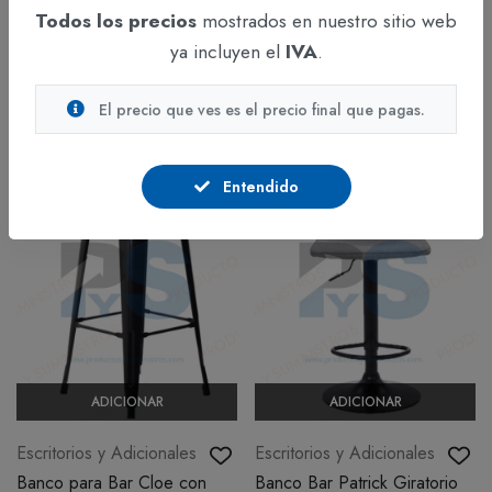
Kore Negro Tapizado 1
Natural
Todos los precios
mostrados en nuestro sitio web
Bajo pedido - Disponible en
Bajo pedido - Disponible en
ya incluyen el
IVA
.
3-4 días hábiles
3-4 días hábiles
El precio que ves es el precio final que pagas.
$1.049.087
$144.169
IVA incluido
IVA incluido
Entendido
ADICIONAR
ADICIONAR
Escritorios y Adicionales
Escritorios y Adicionales
Banco para Bar Cloe con
Banco Bar Patrick Giratorio