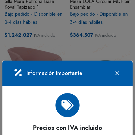
Silla Mara Poltrona Base
Mesa LOLA Circular MDF Sin
Koval Tapizado 1
Ensamblar
Bajo pedido - Disponible en
Bajo pedido - Disponible en
3-4 días hábiles
3-4 días hábiles
$1.242.027
$364.507
IVA incluido
IVA incluido
Información Importante
ADICIONAR
ADICIONAR
Escritorios y Adicionales
Escritorios y Adicionales
Precios con IVA incluido
Silla Mara Poltrona Base
Locker Modular 30cm Color