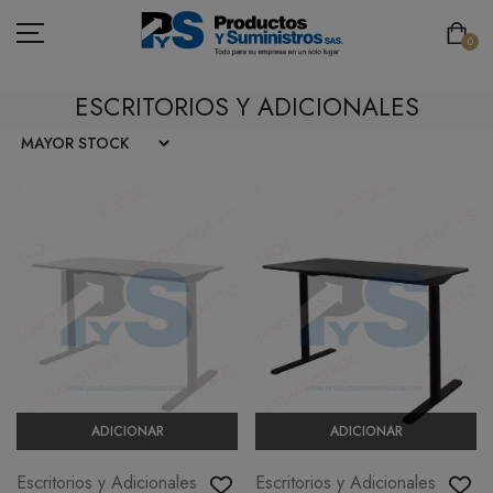
0
ESCRITORIOS Y ADICIONALES
ASEO
PAPELERÍA
CAFETERÍA
SEGURIDAD INDUSTRIAL
TECNOLOGÍA
MOBILIARIO
ADICIONAR
ADICIONAR
EMBALAJE
Escritorios y Adicionales
Escritorios y Adicionales