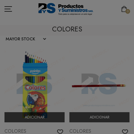
0
COLORES
ASEO
PAPELERÍA
CAFETERÍA
SEGURIDAD INDUSTRIAL
TECNOLOGÍA
MOBILIARIO
ADICIONAR
ADICIONAR
EMBALAJE
COLORES
COLORES