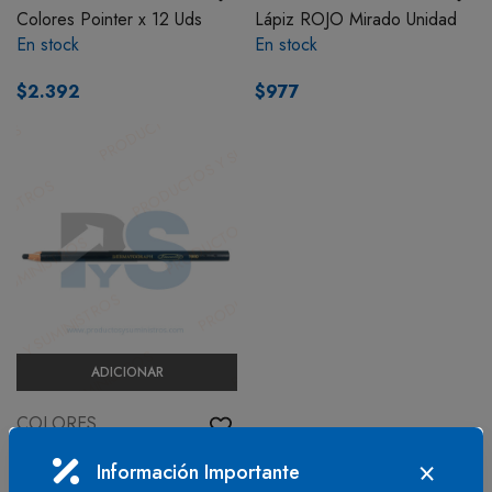
Colores Pointer x 12 Uds
Lápiz ROJO Mirado Unidad
BOTIQUÍN
En stock
En stock
$2.392
$977
MI CUENTA
ADICIONAR
COLORES
Lápiz Vidriograf Negro
Información Importante
En stock