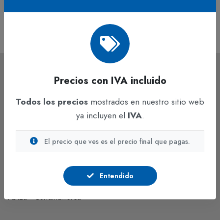
$2.016
Precios con IVA incluido
Todos los precios
mostrados en nuestro sitio web
ya incluyen el
IVA
.
Hacemos lo mejor para construir el país ideal, con un grupo
El precio que ves es el precio final que pagas.
humano capacitado para asumir responsabilidades.
Auto Medellín km. 7 costado occidental, Parque Industrial
Entendido
Celta Trade Park, Bodega 143 B1.
Funza - Cundinamarca