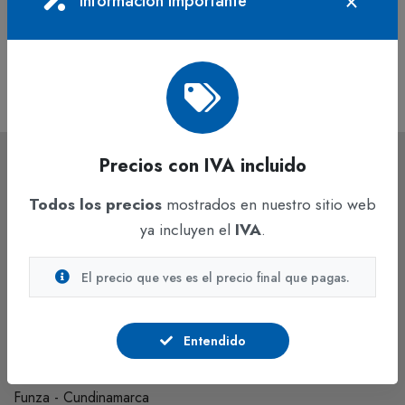
Información Importante
cc
ml
En stock
En stock
$49.183
$12.546
IVA incluido
IVA incluido
Precios con IVA incluido
Todos los precios
mostrados en nuestro sitio web
ya incluyen el
IVA
.
El precio que ves es el precio final que pagas.
Hacemos lo mejor para construir el país ideal, con un grupo
humano capacitado para asumir responsabilidades.
Entendido
Auto Medellín km. 7 costado occidental, Parque Industrial
Celta Trade Park, Bodega 143 B1.
Funza - Cundinamarca