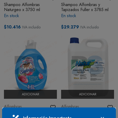
Shampoo Alfombras
Shampoo Alfombras y
BOTIQUÍN
Naturgeo x 3750 ml
Tapizados Fuller x 3785 ml
En stock
En stock
MI CUENTA
$10.416
$29.279
IVA incluido
IVA incluido
ADICIONAR
ADICIONAR
Alfombras
Alfombras
Suavizante Suavitel x 4.800
Suavizante Naturgeo x 3.750