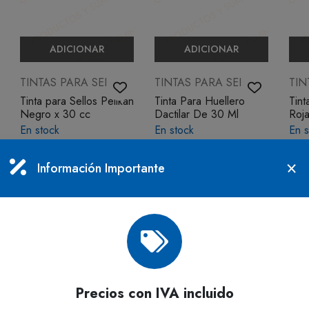
ADICIONAR
ADICIONAR
TINTAS PARA SELLOS
TINTAS PARA SELLOS
TIN
Tinta para Sellos Pelikan
Tinta Para Huellero
Tint
Negro x 30 cc
Dactilar De 30 Ml
Roja
En stock
En stock
En s
$4.772
$5.355
$4.
IVA incluido
IVA incluido
Información Importante
Precios con IVA incluido