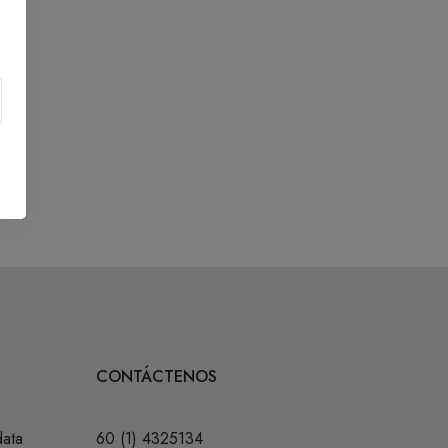
CONTÁCTENOS
data
60 (1) 4325134