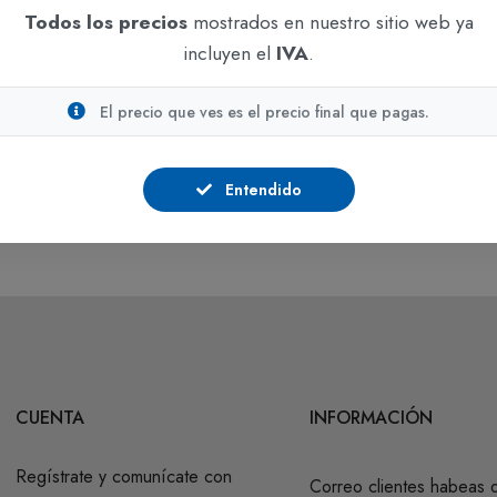
Todos los precios
mostrados en nuestro sitio web ya
ADICIONAR
ADICIONAR
incluyen el
IVA
.
TINTAS PARA SELLOS
TINTAS PARA SELLOS
Tinta para Sellos Pelikan
Tinta para Sellos Pelikan
El precio que ves es el precio final que pagas.
Azul x 30 cc
Roja x 500 cc
En stock
En stock
Entendido
$4.390
$37.114
IVA incluido
IVA incluido
CUENTA
INFORMACIÓN
Regístrate y comunícate con
Correo clientes habeas 