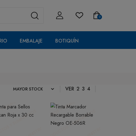
0
RIO
EMBALAJE
BOTIQUÍN
VER
2
3
4