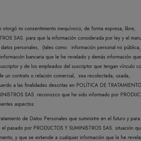
 otorgó mi consentimiento inequívoco, de forma expresa, libre,
OS SAS. para que la información considerada por ley y el manu
e datos personales, (tales como: información personal no pública,
, información bancaria que le he revelado y demás información qu
suscriptor y de los empleados del suscriptor que tengan vínculo c
 contrato o relación comercial, sea recolectada, usada,
 acuerdo a las finalidades descritas en POLÍTICA DE TRATAMIENT
STROS SAS. reconozco que he sido informado por PRODU
uientes aspectos:
ratamiento de Datos Personales que suministre en el futuro y para
 en el pasado por PRODUCTOS Y SUMINISTROS SAS. situación qu
mento, y que se extiende a cualquier información que le he reve