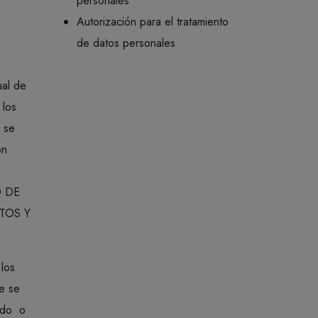
personales
Autorización para el tratamiento
de datos personales
al de
 los
e se
on
O DE
CTOS Y
 los
e se
lado o