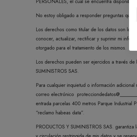
PERSONALES, el cual se encuentra disponible 
No estoy obligado a responder preguntas que v
Los derechos como titular de los datos son los e
conocer, actualizar, rectificar y suprimir mi inf
otorgado para el tratamiento de los mismos.
Los derechos pueden ser ejercidos a través de
SUMINISTROS SAS.
Para cualquier inquietud o información adicional 
correo electrónico protecciondedatos@_________
entrada parcelas 400 metros Parque Industrial
“reclamo habeas data”.
PRODUCTOS Y SUMINISTROS SAS. garantiza la con
y circulación restringida de mis datos y se 