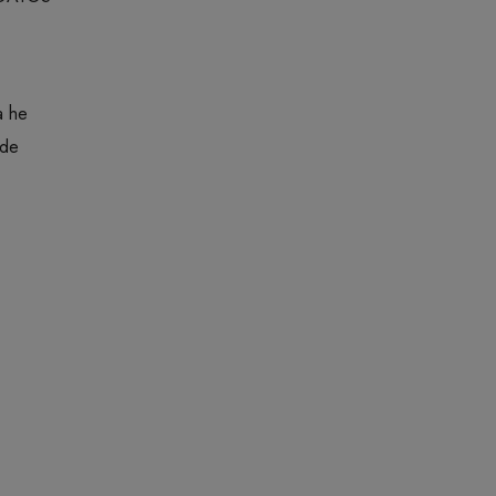
a he
 de