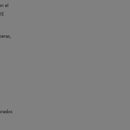
n el
DE
ieras,
borados