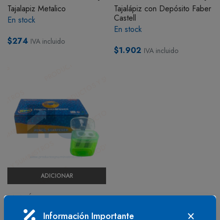
Tajalapiz Metalico
Tajalápiz con Depósito Faber
BOTIQUÍN
Castell
En stock
En stock
$274
IVA incluido
MI CUENTA
$1.902
IVA incluido
ADICIONAR
TAJALÁPICES
Tajalápiz con Cajita Uds
Información Importante