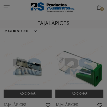
0
TAJALÁPICES
ASEO
PAPELERÍA
CAFETERÍA
SEGURIDAD INDUSTRIAL
TECNOLOGÍA
MOBILIARIO
ADICIONAR
ADICIONAR
EMBALAJE
TAJALÁPICES
TAJALÁPICES