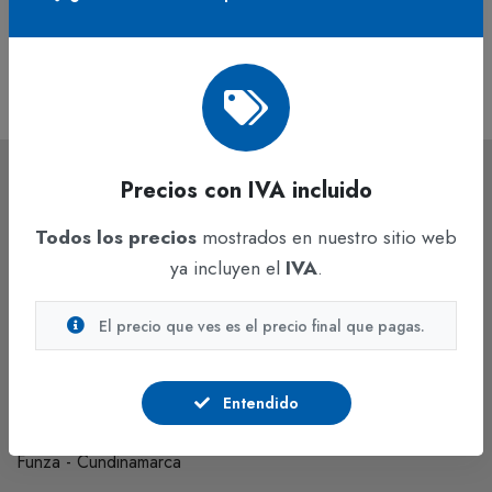
En stock
$655
IVA incluido
Precios con IVA incluido
Todos los precios
mostrados en nuestro sitio web
ya incluyen el
IVA
.
Hacemos lo mejor para construir el país ideal, con un grupo
El precio que ves es el precio final que pagas.
humano capacitado para asumir responsabilidades.
Auto Medellín km. 7 costado occidental, Parque Industrial
Entendido
Celta Trade Park, Bodega 143 B1.
Funza - Cundinamarca