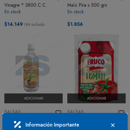
Vinagre * 3800 C.C.
Maíz Pira x 500 grs
BOTIQUÍN
En stock
En stock
$14.149
$1.856
IVA incluido
MI CUENTA
ADICIONAR
ADICIONAR
SALSAS
SALSAS
Vinagre x 500 cc
Salsa de Tomate x 1000 grs
Información Importante
En stock
En stock