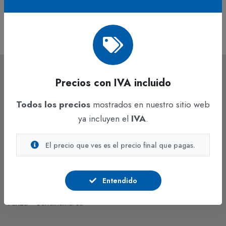
$3.112
$20.900
IVA incluido
IVA incluido
Precios con IVA incluido
Todos los precios
mostrados en nuestro sitio web
ya incluyen el
IVA
.
Hacemos lo mejor para construir el país ideal, con un grupo
El precio que ves es el precio final que pagas.
humano capacitado para asumir responsabilidades.
Auto Medellín km. 7 costado occidental, Parque Industrial
Entendido
Celta Trade Park, Bodega 143 B1.
Funza - Cundinamarca