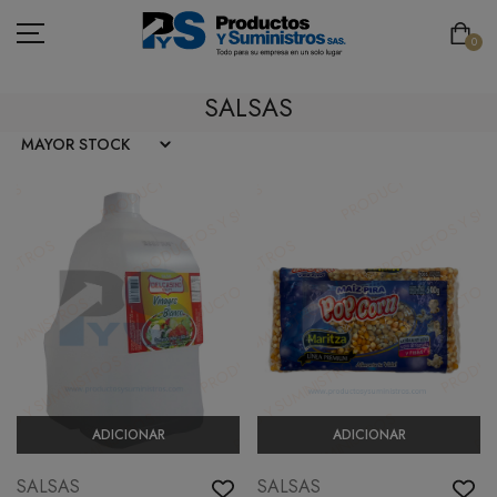
0
SALSAS
ASEO
PAPELERÍA
CAFETERÍA
SEGURIDAD INDUSTRIAL
TECNOLOGÍA
MOBILIARIO
ADICIONAR
ADICIONAR
EMBALAJE
SALSAS
SALSAS