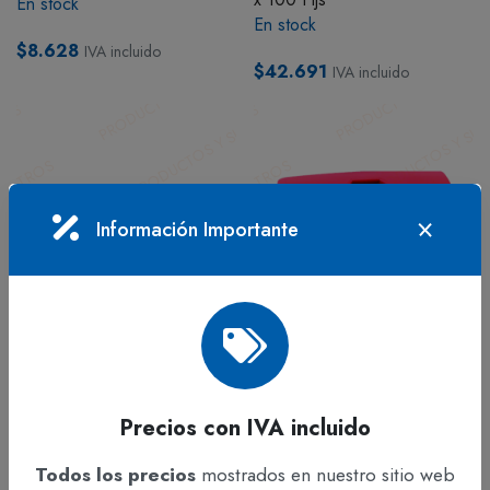
En stock
En stock
$8.628
IVA incluido
$42.691
IVA incluido
Información Importante
ADICIONAR
ADICIONAR
COSEDORAS Y
COSEDORAS Y
Precios con IVA incluido
PERFORADORAS
PERFORADORAS
Cosedora Rank 220
Perforadora Rank 1020
Todos los precios
mostrados en nuestro sitio web
En stock
En stock