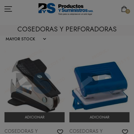
0
COSEDORAS Y PERFORADORAS
ASEO
PAPELERÍA
CAFETERÍA
SEGURIDAD INDUSTRIAL
TECNOLOGÍA
MOBILIARIO
ADICIONAR
ADICIONAR
EMBALAJE
COSEDORAS Y
COSEDORAS Y