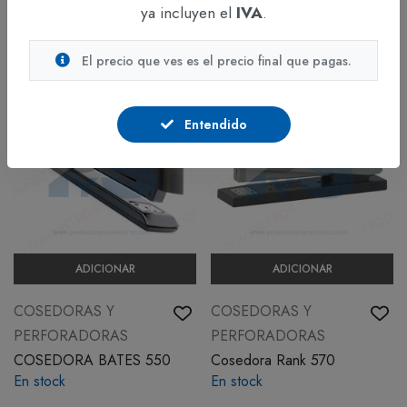
ya incluyen el
IVA
.
$18.810
$11.250
IVA incluido
IVA incluido
El precio que ves es el precio final que pagas.
Entendido
ADICIONAR
ADICIONAR
COSEDORAS Y
COSEDORAS Y
PERFORADORAS
PERFORADORAS
COSEDORA BATES 550
Cosedora Rank 570
En stock
En stock