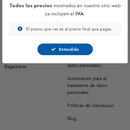
Todos los precios
mostrados en nuestro sitio web
Funza - Cundinamarca
ya incluyen el
IVA
.
CUENTA
INFORMACIÓN
El precio que ves es el precio final que pagas.
Regístrate y comunícate con
Correo clientes habeas data
nosotros para visualizar los
Entendido
precios.
Políticas y procedimientos de
tratamiento de bases de
datos personales
Registrarse
Autorización para el
tratamiento de datos
personales
Políticas de Devolución
Blog