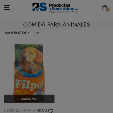
0
COMIDA PARA ANIMALES
ASEO
PAPELERÍA
CAFETERÍA
SEGURIDAD INDUSTRIAL
TECNOLOGÍA
MOBILIARIO
ADICIONAR
EMBALAJE
COMIDA PARA ANIMALES