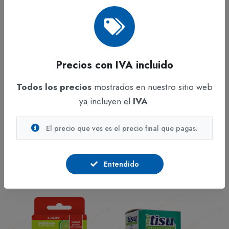
Precios con IVA incluido
Todos los precios
mostrados en nuestro sitio web
ADICIONAR
ADICIONAR
ya incluyen el
IVA
.
Jabón y Gel
Jabón y Gel
El precio que ves es el precio final que pagas.
Jabon Palmolive x 110g
Jabón Líquido Multiusos
Fuller x 3785 ml
En stock
En stock
Entendido
$3.664
IVA incluido
$28.893
IVA incluido