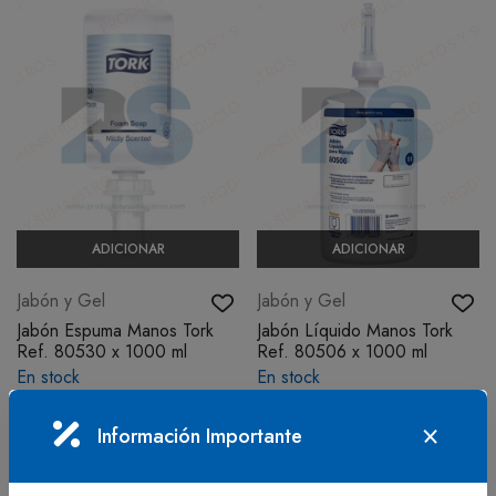
ADICIONAR
ADICIONAR
Jabón y Gel
Jabón y Gel
Jabón Espuma Manos Tork
Jabón Líquido Manos Tork
Ref. 80530 x 1000 ml
Ref. 80506 x 1000 ml
En stock
En stock
$80.301
$44.906
IVA incluido
IVA incluido
Información Importante