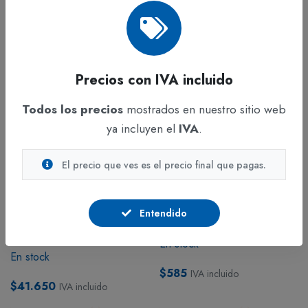
Precios con IVA incluido
Todos los precios
mostrados en nuestro sitio web
ya incluyen el
IVA
.
El precio que ves es el precio final que pagas.
ADICIONAR
ADICIONAR
DISPENSADORES
DISPENSADORES
Entendido
Dispensador para Toalla para
Pistola Atomizador Blanca
Manos C y Z Pequeña
Unidad
Genérico
En stock
En stock
$585
IVA incluido
$41.650
IVA incluido