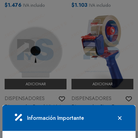
$1.476
$1.103
IVA incluido
IVA incluido
ADICIONAR
ADICIONAR
DISPENSADORES
DISPENSADORES
Dispensador Papel Higiénico
Dispensador Cinta Empaque
Jumbo Genérico
Tesa 48*40
Información Importante
En stock
En stock
$41.650
$30.673
IVA incluido
IVA incluido