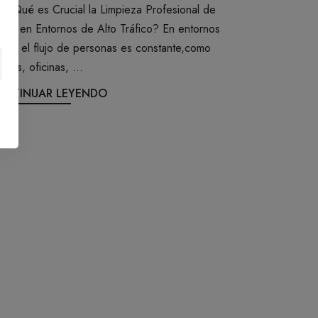
or Qué es Crucial la Limpieza Profesional de
ños en Entornos de Alto Tráfico? En entornos
nde el flujo de personas es constante,como
nicas, oficinas, ...
ONTINUAR LEYENDO