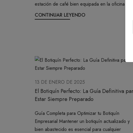
estación de café bien equipada en la oficina ...
CONTINUAR LEYENDO
13 DE ENERO DE 2025
El Botiquín Perfecto: La Guía Definitiva pa
Estar Siempre Preparado
Guía Completa para Optimizar tu Botiquín
Empresarial Mantener un botiquín actualizado y
bien abastecido es esencial para cualquier