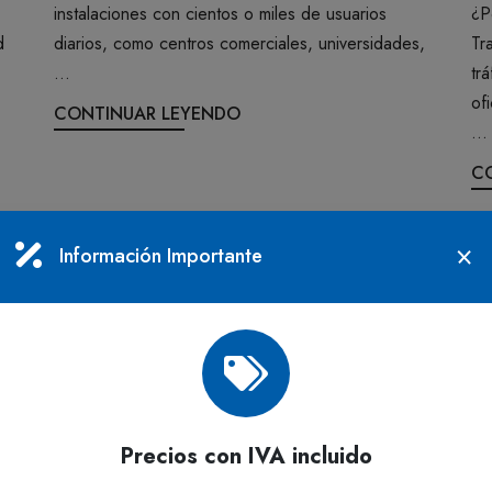
instalaciones con cientos o miles de usuarios
¿P
d
diarios, como centros comerciales, universidades,
Tr
...
tr
of
CONTINUAR LEYENDO
...
C
Información Importante
4 DE JUNIO DE 2025
28
Guía Completa de Productos Desechables:
Có
Practicidad, Higiene y Sostenibilidad para tu
Tr
e
Precios con IVA incluido
Negocio
In