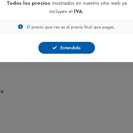
Todos los precios
mostrados en nuestro sitio web ya
¿Por Qué Elegir Productos Desechables en el
¿P
incluyen el
IVA
.
Entorno Empresarial? En el mundo empresarial
Ba
moderno, la eficiencia y la higiene son dos pilares
do
El precio que ves es el precio final que pagas.
fundamentales para cualquier ...
clí
CONTINUAR LEYENDO
C
Entendido
ra