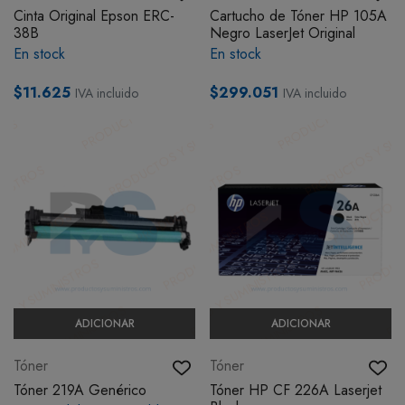
Cinta Original Epson ERC-
Cartucho de Tóner HP 105A
BOTIQUÍN
38B
Negro LaserJet Original
En stock
En stock
MI CUENTA
$11.625
$299.051
IVA incluido
IVA incluido
ADICIONAR
ADICIONAR
Tóner
Tóner
Tóner 219A Genérico
Tóner HP CF 226A Laserjet