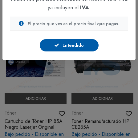
3-4 días hábiles
3-4 días hábiles
ya incluyen el
IVA
.
$93.751
$56.250
IVA incluido
IVA incluido
El precio que ves es el precio final que pagas.
Entendido
ADICIONAR
ADICIONAR
Tóner
Tóner
Cartucho de Tóner HP 85A
Toner Remanufacturado HP
Negro LaserJet Original
CE285A
Bajo pedido - Disponible en
Bajo pedido - Disponible en