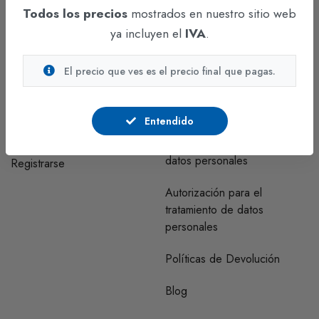
Todos los precios
mostrados en nuestro sitio web
Funza - Cundinamarca
ya incluyen el
IVA
.
CUENTA
INFORMACIÓN
El precio que ves es el precio final que pagas.
Regístrate y comunícate con
Correo clientes habeas data
nosotros para visualizar los
Entendido
precios.
Políticas y procedimientos de
tratamiento de bases de
datos personales
Registrarse
Autorización para el
tratamiento de datos
personales
Políticas de Devolución
Blog