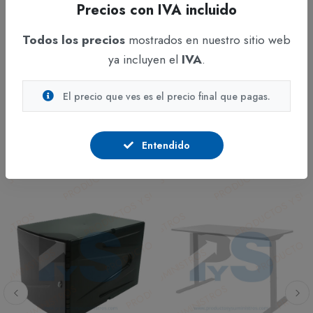
Altura:
75 cm.
Precios con IVA incluido
Color:
Madera natural.
Todos los precios
mostrados en nuestro sitio web
Garantía:
1 año.
ya incluyen el
IVA
.
El precio que ves es el precio final que pagas.
Entendido
PRODUCTOS
RELACIONADOS