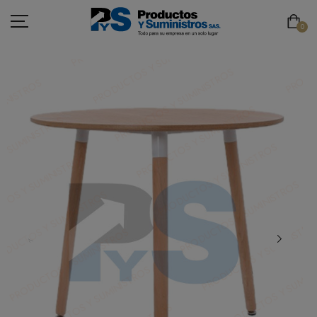
0
ASEO
PAPELERÍA
CAFETERÍA
SEGURIDAD INDUSTRIAL
TECNOLOGÍA
MOBILIARIO
EMBALAJE