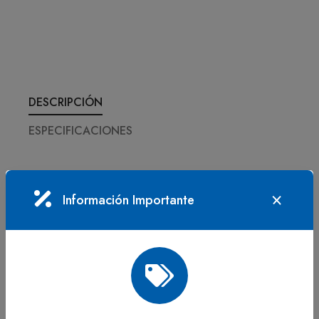
DESCRIPCIÓN
ESPECIFICACIONES
Características
Información Importante
Superficie en MDF
, resistente y fácil de limpiar.
Diámetro:
80 cm, ideal para reuniones o espacios
pequeños.
Estructura de 3 apoyos en madera
, que brinda
estabilidad y un diseño estético.