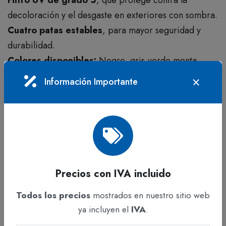
Filtro UV de grado 5
, que protege contra la
decoloración y el desgaste en exteriores con sombra.
Cuatro patas estables
, para mayor seguridad y
durabilidad.
Colores disponibles:
Negro, gris,verde menta,
capuchino, arena, naranja y azul.
Información Importante
Garantía:
1 año.
PRODUCTOS
RELACIONADOS
Precios con IVA incluido
Todos los precios
mostrados en nuestro sitio web
ya incluyen el
IVA
.