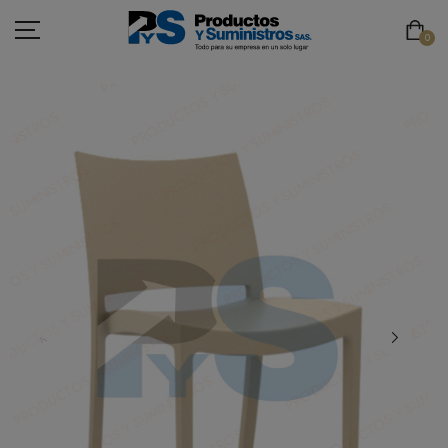
0
ASEO
PAPELERÍA
CAFETERÍA
SEGURIDAD INDUSTRIAL
TECNOLOGÍA
MOBILIARIO
EMBALAJE