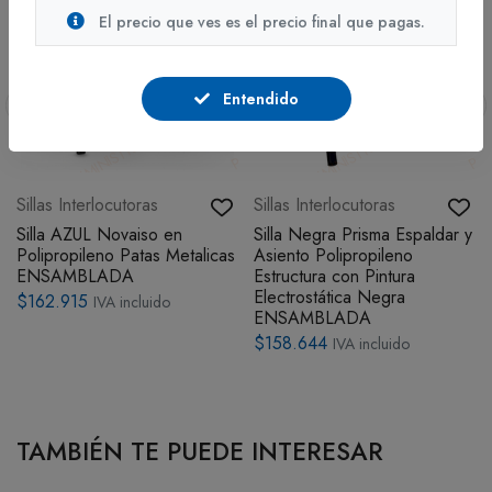
El precio que ves es el precio final que pagas.
Entendido
Sillas Interlocutoras
Sillas Interlocutoras
Silla AZUL Novaiso en
Silla Negra Prisma Espaldar y
Polipropileno Patas Metalicas
Asiento Polipropileno
ENSAMBLADA
Estructura con Pintura
Electrostática Negra
$162.915
IVA incluido
ENSAMBLADA
$158.644
IVA incluido
TAMBIÉN TE PUEDE INTERESAR