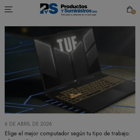
0
ASEO
PAPELERÍA
CAFETERÍA
SEGURIDAD INDUSTRIAL
TECNOLOGÍA
MOBILIARIO
6 DE ABRIL DE 2026
Elige el mejor computador según tu tipo de trabajo:
EMBALAJE