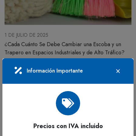
1 DE JULIO DE 2025
¿Cada Cuánto Se Debe Cambiar una Escoba y un
Trapero en Espacios Industriales y de Alto Tráfico?
¿Por Qué es Importante Reemplazar Escobas y Traperos
Información Importante
Regularmente? En espacios de alto tráfico,como industrias,
colegios, universidades, oficinas, entidades de salud, clubes
o salones de ...
CONTINUAR LEYENDO
Precios con IVA incluido