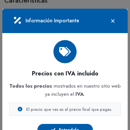
Características
Procesador: Intel Core™ i5-210H
Información Importante
Memoria RAM: 8 GB DDR4
Almacenamiento: 512 GB SSD M.2
Tarjeta gráfica: NVIDIA RTX 3050
Pantalla: 16.0 pulgadas
Color: Gris
Sistema: Endless
Precios con IVA incluido
Línea: Portátil gamer ASUS
Todos los precios
mostrados en nuestro sitio web
Beneficios
ya incluyen el
IVA
.
Rendimiento sólido para gaming
Respuesta rápida en aplicaciones
El precio que ves es el precio final que pagas.
Carga ágil de sistema y programas
Experiencia visual adecuada para multimedia
Entendido