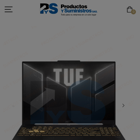
0
ASEO
PAPELERÍA
CAFETERÍA
SEGURIDAD INDUSTRIAL
TECNOLOGÍA
MOBILIARIO
EMBALAJE