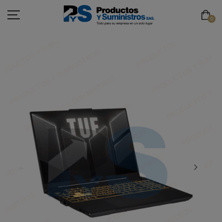
0
ASEO
PAPELERÍA
CAFETERÍA
SEGURIDAD INDUSTRIAL
TECNOLOGÍA
MOBILIARIO
EMBALAJE