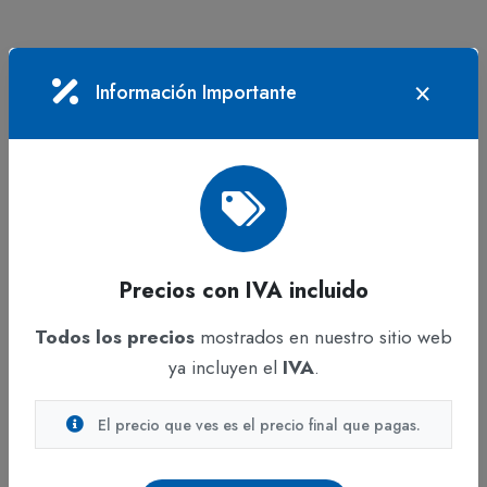
Características
Información Importante
Procesador: Intel Core™ i5-210H
Memoria RAM: 16 GB DDR4-3200 SO-DIMM
Almacenamiento: 512 GB SSD PCIe 4.0 NVMe
M.2
Tarjeta gráfica: NVIDIA GeForce
Línea: Portátil gamer ASUS
Precios con IVA incluido
Beneficios
Todos los precios
mostrados en nuestro sitio web
ya incluyen el
IVA
.
Rendimiento eficiente en multitarea
Mayor velocidad de carga gracias a SSD PCIe
El precio que ves es el precio final que pagas.
4.0
Capacidad adecuada para aplicaciones exigentes