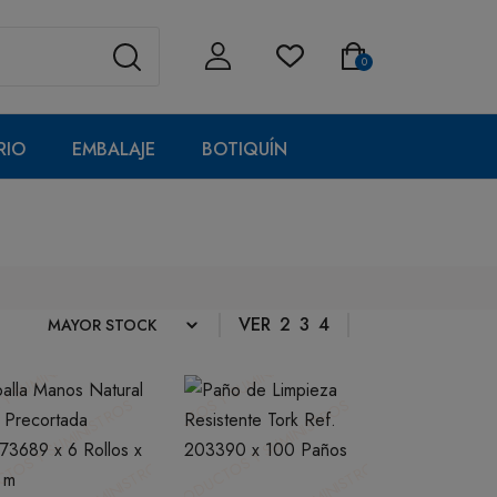
0
RIO
EMBALAJE
BOTIQUÍN
VER
2
3
4