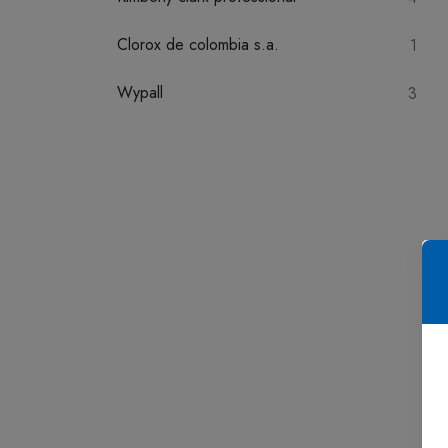
Clorox de colombia s.a.
1
Wypall
3