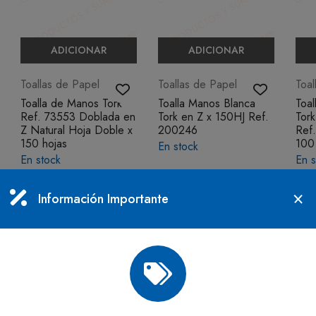
ADICIONAR
ADICIONAR
Toallas de Papel
Toallas de Papel
Toal
Toalla de Manos Tork
Toalla Manos Blanca
Toal
Ref. 73553 Doblada en
Tork en Z x 150HJ Ref.
Tork
Z Natural Hoja Doble x
200246
Ref.
150 hojas
100
En stock
En stock
En s
$9.785
IVA incluido
$8.663
$16
IVA incluido
Información Importante