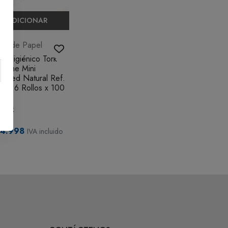
ADICIONAR
las de Papel
l Higiénico Tork
rtOne Mini
anced Natural Ref.
2 x 6 Rollos x 100
tock
4.998
IVA incluido