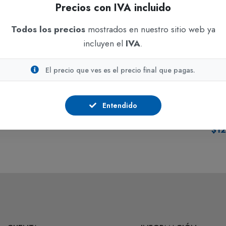
Precios con IVA incluido
ADICIONAR
ADICIONAR
Todos los precios
mostrados en nuestro sitio web ya
incluyen el
IVA
.
Toallas de Papel
Toallas de Papel
Toal
Paño de Limpieza Tork
Toalla Manos Blanca
Pape
Resistente a los Olores
Tork Ref. 73669 x 6
Sma
El precio que ves es el precio final que pagas.
Azul Ref 74312 x 10
Rollos x120 m/Rollo
Adv
Paños
7161
En stock
m
En stock
Entendido
En s
$219.279
IVA incluido
$18.702
IVA incluido
$12