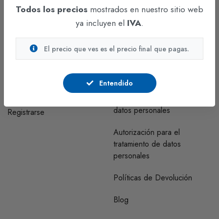
Todos los precios
mostrados en nuestro sitio web
Funza - Cundinamarca
ya incluyen el
IVA
.
CUENTA
INFORMACIÓN
El precio que ves es el precio final que pagas.
Regístrate y comunícate con
Correo clientes habeas data
nosotros para visualizar los
Entendido
precios.
Políticas y procedimientos de
tratamiento de bases de
datos personales
Registrarse
Autorización para el
tratamiento de datos
personales
Políticas de Devolución
Blog