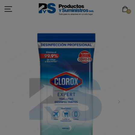
0
ASEO
PAPELERÍA
CAFETERÍA
SEGURIDAD INDUSTRIAL
TECNOLOGÍA
MOBILIARIO
EMBALAJE