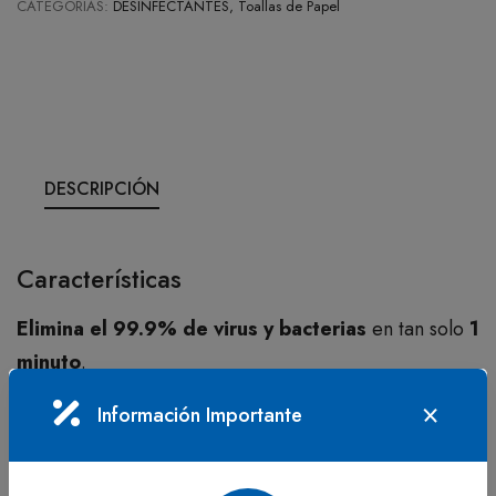
CATEGORÍAS:
DESINFECTANTES, Toallas de Papel
DESCRIPCIÓN
Características
Elimina el 99.9% de virus y bacterias
en tan solo
1
minuto
.
Uso multisuperficies
: Perfectas para baños, cocina,
Información Importante
objetos electrónicos, cuartos y artículos del bebé.
Paño más resistente
, diseñado para limpieza
profunda sin romperse.