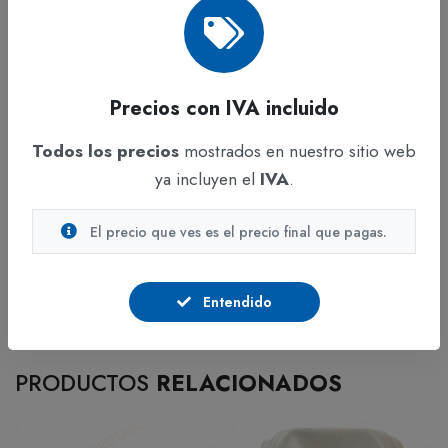
Sin blanqueador
: Seguras para la mayoría de las
superficies, sin riesgo de decoloración.
No raya
las superficies.
Precios con IVA incluido
Presentación
: Paquete con
30 toallitas
Todos los precios
mostrados en nuestro sitio web
individuales.
ya incluyen el
IVA
.
Modo de uso
: Pasar la toallita sobre la superficie a
El precio que ves es el precio final que pagas.
limpiar y dejar actuar. No es necesario enjuagar.
Entendido
PRODUCTOS
RELACIONADOS