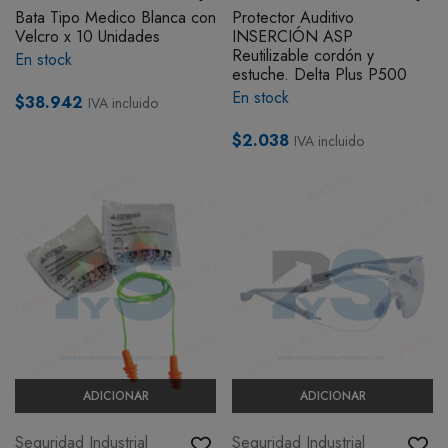
Bata Tipo Medico Blanca con
Protector Auditivo
BOTIQUÍN
Velcro x 10 Unidades
INSERCIÓN ASP
Reutilizable cordón y
En stock
estuche. Delta Plus P500
MI CUENTA
En stock
$38.942
IVA incluido
$2.038
IVA incluido
ADICIONAR
ADICIONAR
Seguridad Industrial
Seguridad Industrial