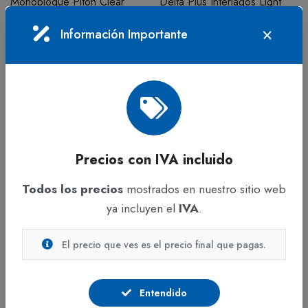
Monobloque Piton Clear
Delta Plus Interlagos Light
En stock
En stock
Información Importante
$5.653
$28.684
IVA incluido
IVA incluido
Precios con IVA incluido
Todos los precios
mostrados en nuestro sitio web
ya incluyen el
IVA
.
ADICIONAR
VER OPCIONES
El precio que ves es el precio final que pagas.
Seguridad Industrial
Seguridad Industrial
Gafas panorámicas de
Guante Poliamida Spandex
policarbonato incoloro.
con Puntos de Nitrilo Delta
Entendido
Ventiación directa. MURIA 1
Plus VE727