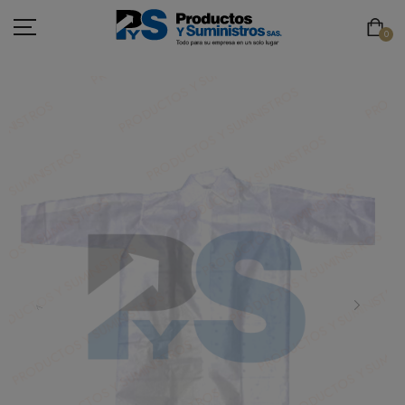
0
ASEO
PAPELERÍA
CAFETERÍA
SEGURIDAD INDUSTRIAL
TECNOLOGÍA
MOBILIARIO
EMBALAJE