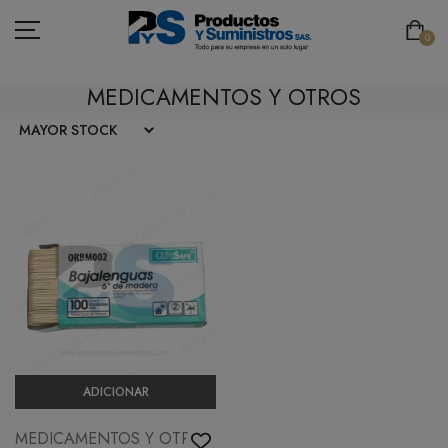
0
MEDICAMENTOS Y OTROS
ASEO
PAPELERÍA
CAFETERÍA
SEGURIDAD INDUSTRIAL
TECNOLOGÍA
MOBILIARIO
ADICIONAR
EMBALAJE
MEDICAMENTOS Y OTROS