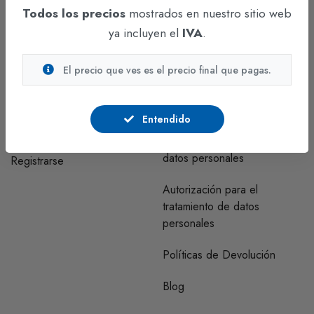
Todos los precios
mostrados en nuestro sitio web
Funza - Cundinamarca
ya incluyen el
IVA
.
CUENTA
INFORMACIÓN
El precio que ves es el precio final que pagas.
Regístrate y comunícate con
Correo clientes habeas data
nosotros para visualizar los
Entendido
precios.
Políticas y procedimientos de
tratamiento de bases de
datos personales
Registrarse
Autorización para el
tratamiento de datos
personales
Políticas de Devolución
Blog