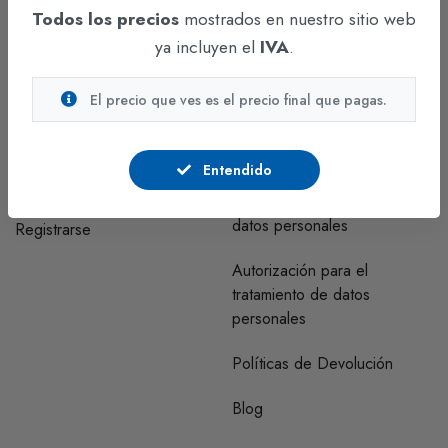
Todos los precios
mostrados en nuestro sitio web
Funza - Cundinamarca
ya incluyen el
IVA
.
CUENTA
INFORMACIÓN
El precio que ves es el precio final que pagas.
Regístrate y comunícate con
Correo clientes habeas data
nosotros para visualizar los
Entendido
precios.
Políticas y procedimientos de
tratamiento de bases de
datos personales
Registrarse
Autorización para el
tratamiento de datos
personales
Políticas de Devolución
Blog