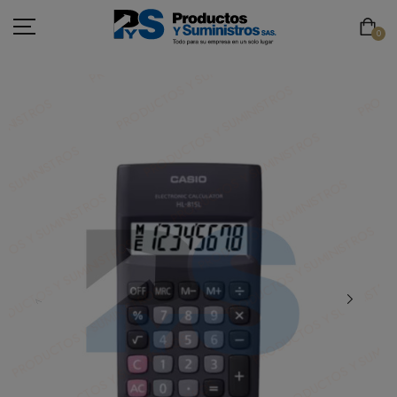
0
ASEO
PAPELERÍA
CAFETERÍA
SEGURIDAD INDUSTRIAL
TECNOLOGÍA
MOBILIARIO
EMBALAJE