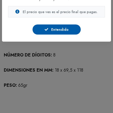
PAÍS DE ORIGEN:
Japón
El precio que ves es el precio final que pagas.
información general
GARANTÍA:
12 Meses
Entendido
POLÍTICA DEVOLUCIÓN:
Por defectos de fabrica
NÚMERO DE DÍGITOS:
8
DIMENSIONES EN MM:
18 x 69,5 x 118
PESO:
65gr