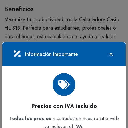
Beneficios
Maximiza tu productividad con la Calculadora Casio
HL 815. Perfecta para estudiantes, profesionales o
para el hogar, esta calculadora te ayuda a realizar
operaciones matemáticas de manera eficiente. Su
tamaño portátil y facilidad de uso garantizan que
Información Importante
siempre tendrás una herramienta confiable al alcance
de tu mano.
características
FUNCIONES:
Pantalla grande, porcentaje ordinario.
Precios con IVA incluido
BATERÍA:
AA x 1, 2 años (5 horas de uso aprox.)
Todos los precios
mostrados en nuestro sitio web
ya incluyen el
IVA
.