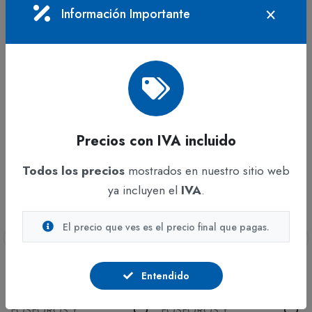
SKU:
55932612
Información Importante
CATEGORÍAS:
FOSFOROS Y ENCENDEDORES
PRODUCTOS
RELACIONADOS
Precios con IVA incluido
Todos los precios
mostrados en nuestro sitio web
ya incluyen el
IVA
.
El precio que ves es el precio final que pagas.
Entendido
FOSFOROS Y
FOSFOROS Y