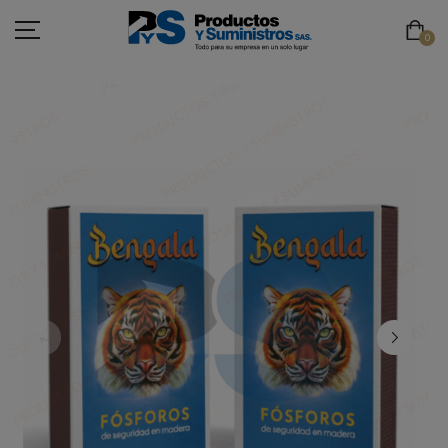
0
ASEO
PAPELERÍA
CAFETERÍA
SEGURIDAD INDUSTRIAL
TECNOLOGÍA
MOBILIARIO
EMBALAJE