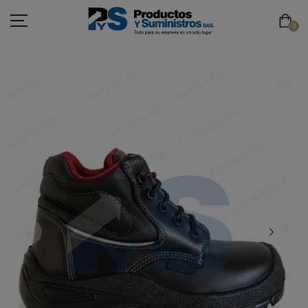
0
ASEO
PAPELERÍA
CAFETERÍA
SEGURIDAD INDUSTRIAL
TECNOLOGÍA
MOBILIARIO
EMBALAJE