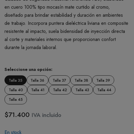
en cuero 100% tipo mocasín mate curtido al cromo,
diseñado para brindar estabilidad y duración en ambientes
de trabajo. Incorpora puntera dieléctrica liviana en composite
resistente al impacto, suela bidensidad de inyección directa
al corte y materiales internos que proporcionan confort
durante la jornada laboral.
Seleccione una opción:
Talla 35
Talla 36
Talla 37
Talla 38
Talla 39
Talla 40
Talla 41
Talla 42
Talla 43
Talla 44
Talla 45
$71.400
IVA incluido
En stock