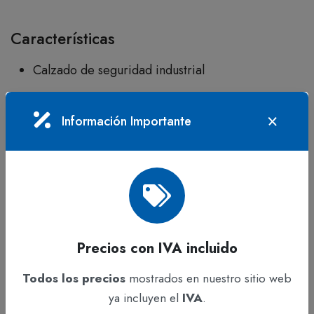
Características
Calzado de seguridad industrial
Referencia: 720
Información Importante
Color: Negro
Cuero 100%
Ojaletes redondos plásticos
Cordones en poliéster
Precios con IVA incluido
Suela bidensidad inyección directa al corte
Todos los precios
mostrados en nuestro sitio web
Opción de plantilla antiperforante
ya incluyen el
IVA
.