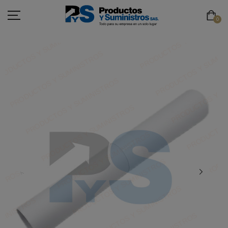
0
ASEO
PAPELERÍA
CAFETERÍA
SEGURIDAD INDUSTRIAL
TECNOLOGÍA
MOBILIARIO
EMBALAJE