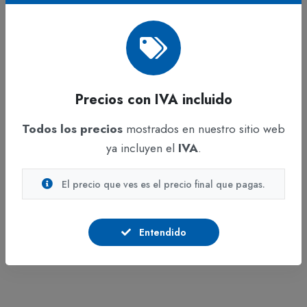
Presentación: rollo
Color: blanco
Superficie uniforme para alta definición
Precios con IVA incluido
Usos
Todos los precios
mostrados en nuestro sitio web
Planos arquitectónicos y de ingeniería
ya incluyen el
IVA
.
Gráficos CAD/GIS
El precio que ves es el precio final que pagas.
Posters técnicos y presentaciones
Impresión monocromática o color
Entendido