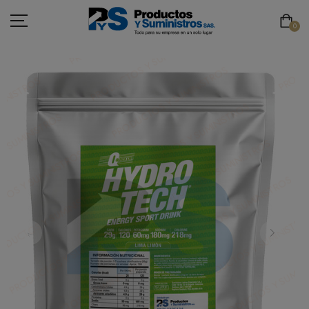
0
ASEO
PAPELERÍA
CAFETERÍA
SEGURIDAD INDUSTRIAL
TECNOLOGÍA
MOBILIARIO
EMBALAJE