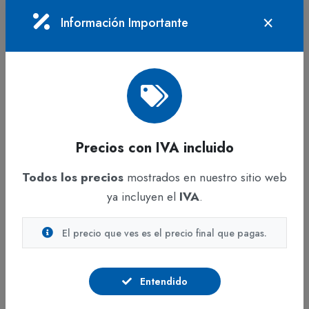
Tipo: Detergente en polvo multiusos
Información Importante
desengrasante
Apariencia: Polvo blanco con puntos azules
Olor: Sin aroma
pH (solución al 1%): 10 ± 1
Composición: Tensoactivos, secuestrantes y
antirredepositantes
Precios con IVA incluido
Biodegradable: Sí
Libre de fosfatos, fragancias y colorantes
Todos los precios
mostrados en nuestro sitio web
ya incluyen el
IVA
.
Beneficios
Alto poder desengrasante para suciedad difícil
El precio que ves es el precio final que pagas.
Limpieza eficiente en superficies y textiles
Evita la redeposición de suciedad
Entendido
Producto biodegradable y sin fragancia