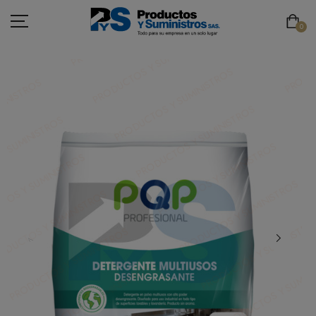
0
ASEO
PAPELERÍA
CAFETERÍA
SEGURIDAD INDUSTRIAL
TECNOLOGÍA
MOBILIARIO
EMBALAJE