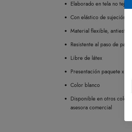
Elaborado en tela no tejid
Con elástico de sujeción p
Material flexible, antiestát
Resistente al paso de partíc
Libre de látex
Presentación paquete x 10
Color blanco
Disponible en otros colore
asesora comercial