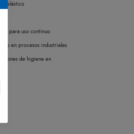
al elástico
ro
tico para uso continuo
tario en procesos industriales
iciones de higiene en