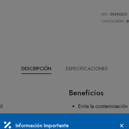
SKU:
59290201
CATEGORÍAS:
B
DESCRIPCIÓN
ESPECIFICACIONES
Beneficios
il
Evita la contaminación
eón
Cubre completamente c
Información Importante