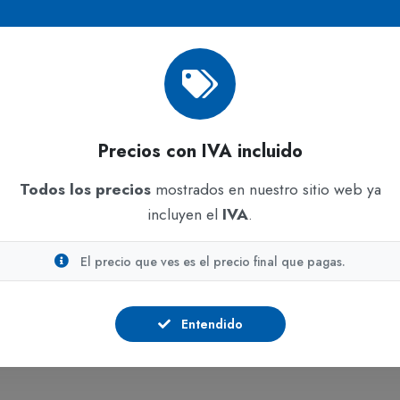
a de polipropileno (SPP)
Ajuste cómodo gracias 
ara mejor ajuste
Fácil colocación y reti
ico y antibacteria
Material liviano y prác
ulas finas
Ideal para control sani
Precios con IVA incluido
Permite mantener cond
Todos los precios
mostrados en nuestro sitio web ya
entornos exigentes
incluyen el
IVA
.
0 unidades
El precio que ves es el precio final que pagas.
s bajo consulta con su
Entendido