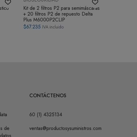
stico
Kit de 2 filtros P2 para semimáscaras
Overol con C
+ 20 filtros P2 de repuesto Delta
Partes NO T
Plus M6000P2CLIP
$59.798
IVA 
$67.235
IVA incluido
CONTÁCTENOS
data
60 (1) 4325134
os de
ventas@productosysuministros.com
 datos