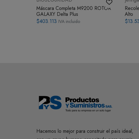
 con Elástico
Máscara Completa M9200 ROTOR
Recole
50 uds
GALAXY Delta Plus
Alto
$403.113
$13.5
IVA incluido
Hacemos lo mejor para construir el país ideal,