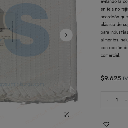
evitando la c
en tela no tej
acordeón que 
elástico de su
para industria
alimentos, sal
con opción de
comercial.
$9.625
IV
-
+