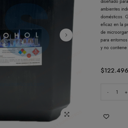
diseñado para 
ambientes indu
domésticos. G
eficaz en la 
de microorgan
para entornos
y no contiene
$122.49
-
+