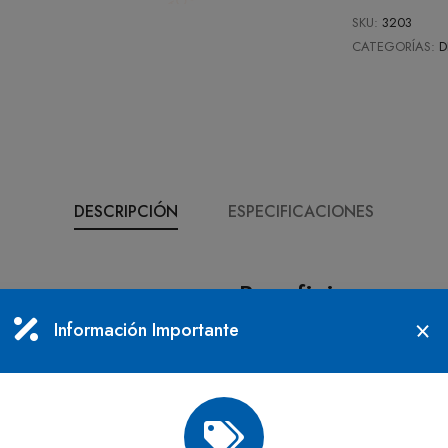
SKU:
3203
CATEGORÍAS:
D
DESCRIPCIÓN
ESPECIFICACIONES
Beneficios
Información Importante
ílico al 80%
Combustible para
sam
quemadores
stica de 5 galones (aprox.
Iniciador de fuego
pa