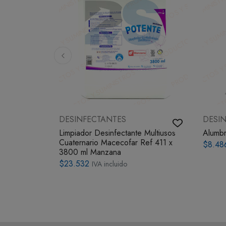
DESINFECTANTES
DESI
PQP x 25Kg
Limpiador Desinfectante Multiusos
Alumb
Cuaternario Macecofar Ref 411 x
$8.48
3800 ml Manzana
$23.532
IVA incluido