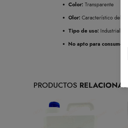
Color:
Transparente
Olor:
Característico del alc
Tipo de uso:
Industrial /
No apto para consumo 
PRODUCTOS
RELACIONA