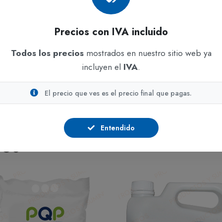
Limpieza y desinfec
ohol etílico
Útil en
procesos indus
Precios con IVA incluido
solvente o desinfectan
Todos los precios
mostrados en nuestro sitio web ya
 doméstico controlado
incluyen el
IVA
.
humano
El precio que ves es el precio final que pagas.
Entendido
DOS