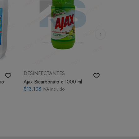
DESINFECTANTES
DESINFECT
io
Ajax Bicarbonato x 1000 ml
Limpiador De
Bosque Full
$13.108
IVA incluido
$8.844
IVA i