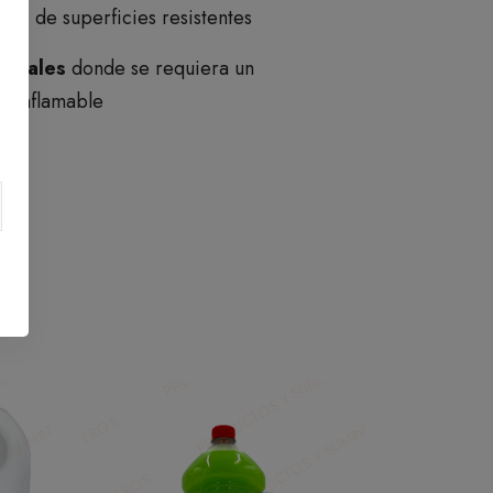
ción
de superficies resistentes
triales
donde se requiera un
te inflamable