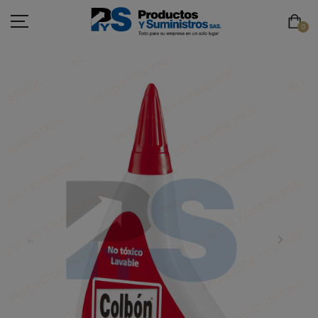
0
ASEO
PAPELERÍA
CAFETERÍA
SEGURIDAD INDUSTRIAL
TECNOLOGÍA
MOBILIARIO
EMBALAJE