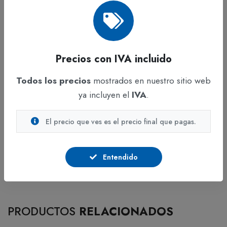
y duraderos.
Beneficios
Con Colbón 115 gr, disfruta de la facilidad y
Precios con IVA incluido
eficiencia en cada proyecto. Este pegamento de
secado rápido asegura uniones resistentes y
Todos los precios
mostrados en nuestro sitio web
duraderas, convirtiéndose en una herramienta
ya incluyen el
IVA
.
indispensable para creativos, estudiantes y
El precio que ves es el precio final que pagas.
profesionales que buscan calidad y practicidad en sus
trabajos.
Entendido
PRODUCTOS
RELACIONADOS