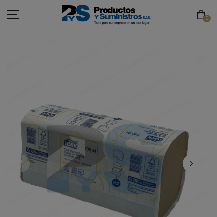
0
ASEO
PAPELERÍA
CAFETERÍA
SEGURIDAD INDUSTRIAL
TECNOLOGÍA
MOBILIARIO
EMBALAJE