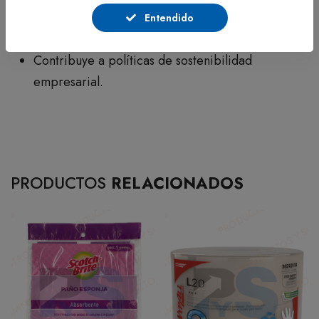
dispensador.
Entendido
Ideal para espacios institucionales y comerciales.
Contribuye a políticas de sostenibilidad
empresarial.
PRODUCTOS
RELACIONADOS