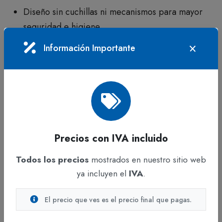
Diseño sin cuchillas ni mecanismos para mayor
seguridad e higiene.
Hojas triples con embossing.
Información Importante
Excelente absorción y suavidad.
Sistema de dispensado 1 a 1 para controlar el
consumo.
Empaques 100% reciclables.
Fabricada con fibras 100% recicladas.
Certificación FSC.
Precios con IVA incluido
Beneficios
Todos los precios
mostrados en nuestro sitio web
ya incluyen el
IVA
.
Reduce el desperdicio de papel.
Mejora la higiene en baños y áreas comunes.
El precio que ves es el precio final que pagas.
Mayor comodidad y resistencia en cada uso.
Facilita la limpieza y mantenimiento del