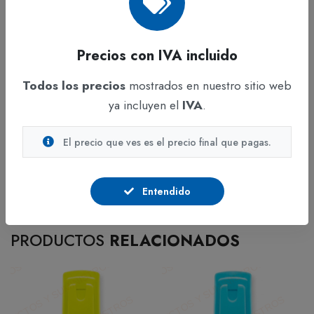
AMARILLO SHARPIE TANK. Su color amarillo
vibrante y capacidad de no desvanecerse con el
Precios con IVA incluido
tiempo mejoran la visibilidad y organización de tu
información, facilitando el estudio y la revisión de
Todos los precios
mostrados en nuestro sitio web
documentos. Ideal para estudiantes, profesionales y
ya incluyen el
IVA
.
cualquiera que desee destacar información
importante de manera efectiva.
El precio que ves es el precio final que pagas.
Entendido
PRODUCTOS
RELACIONADOS