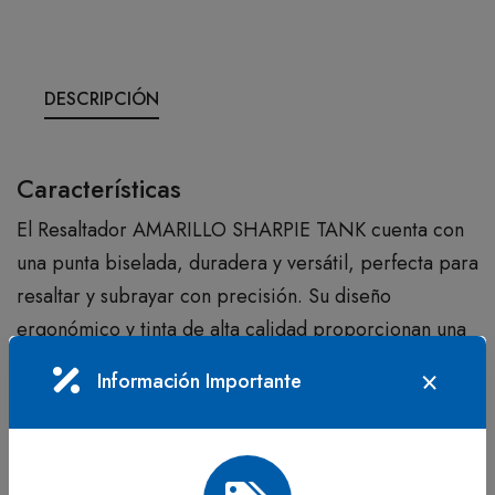
DESCRIPCIÓN
Características
El Resaltador AMARILLO SHARPIE TANK cuenta con
una punta biselada, duradera y versátil, perfecta para
resaltar y subrayar con precisión. Su diseño
ergonómico y tinta de alta calidad proporcionan una
experiencia de uso excepcional, garantizando que
Información Importante
tus textos resalten con claridad y brillo.
Beneficios
Revitaliza tus textos y notas con el Resaltador