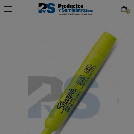
0
ASEO
PAPELERÍA
CAFETERÍA
SEGURIDAD INDUSTRIAL
TECNOLOGÍA
MOBILIARIO
EMBALAJE