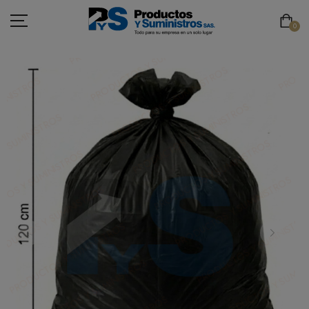
0
ASEO
PAPELERÍA
CAFETERÍA
SEGURIDAD INDUSTRIAL
TECNOLOGÍA
MOBILIARIO
EMBALAJE