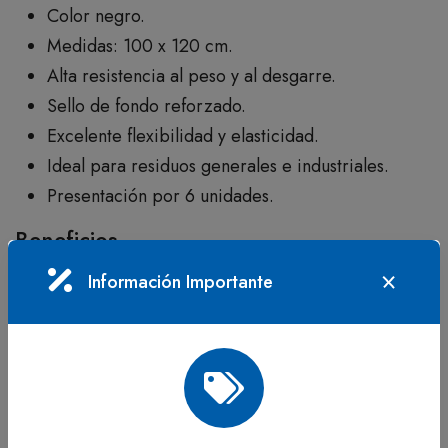
Color negro.
Medidas: 100 x 120 cm.
Alta resistencia al peso y al desgarre.
Sello de fondo reforzado.
Excelente flexibilidad y elasticidad.
Ideal para residuos generales e industriales.
Presentación por 6 unidades.
Beneficios
Información Importante
Permite manejar grandes volúmenes de residuos.
Resistente para aplicaciones industriales y
comerciales.
Facilita la recolección y transporte de desechos.
Buena resistencia térmica y química.
Versátil para múltiples aplicaciones de limpieza y