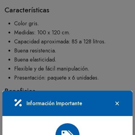
Características
Color gris.
Medidas: 100 x 120 cm.
Capacidad aproximada: 85 a 128 litros.
Buena resistencia.
Buena elasticidad.
Flexible y de fácil manipulación.
Presentación: paquete x 6 unidades.
Beneficios
Información Importante
Facilita la clasificación interna de materiales y
residuos.
Adecuada para residuos de gran volumen.
Resistente para aplicaciones industriales e