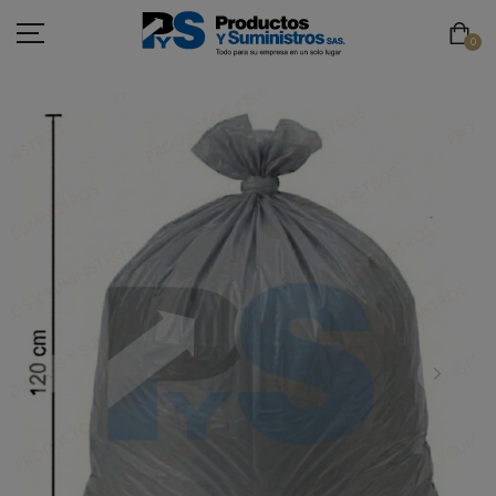
0
ASEO
PAPELERÍA
CAFETERÍA
SEGURIDAD INDUSTRIAL
TECNOLOGÍA
MOBILIARIO
EMBALAJE