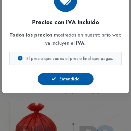
institucionales.
Permite organizar materiales para reciclaje o
Precios con IVA incluido
almacenamiento temporal.
Fácil almacenamiento y transporte.
Todos los precios
mostrados en nuestro sitio web
Ideal para programas internos de gestión
ya incluyen el
IVA
.
ambiental
El precio que ves es el precio final que pagas.
Entendido
PRODUCTOS
RELACIONADOS