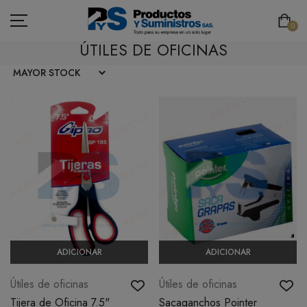
0
ÚTILES DE OFICINAS
ASEO
PAPELERÍA
CAFETERÍA
SEGURIDAD INDUSTRIAL
TECNOLOGÍA
ADICIONAR
ADICIONAR
MOBILIARIO
Útiles de oficinas
Útiles de oficinas
EMBALAJE
Tijera de Oficina 7.5"
Sacaganchos Pointer