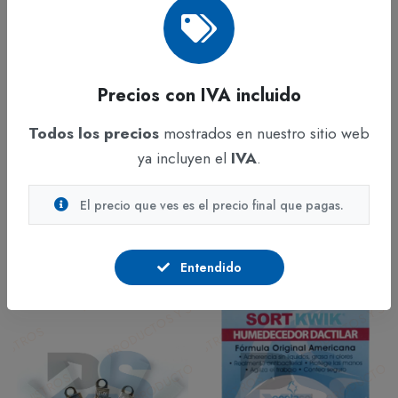
Precios con IVA incluido
ADICIONAR
ADICIONAR
Todos los precios
mostrados en nuestro sitio web
Útiles de oficinas
Útiles de oficinas
ya incluyen el
IVA
.
Cinta Enmascarar Cintandina
Sacaganchos Rank 271
12 mm (½") x 40 Metros
En stock
El precio que ves es el precio final que pagas.
En stock
$3.081
IVA incluido
$2.044
IVA incluido
Entendido