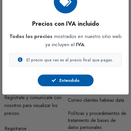
Precios con IVA incluido
Hacemos lo mejor para construir el país ideal, con un grupo
Todos los precios
mostrados en nuestro sitio web
humano capacitado para asumir responsabilidades.
ya incluyen el
IVA
.
Auto Medellín km. 7 costado occidental, Parque Industrial
El precio que ves es el precio final que pagas.
Celta Trade Park, Bodega 143 B1.
Funza - Cundinamarca
Entendido
CUENTA
INFORMACIÓN
Regístrate y comunícate con
Correo clientes habeas data
nosotros para visualizar los
precios.
Políticas y procedimientos de
tratamiento de bases de
datos personales
Registrarse