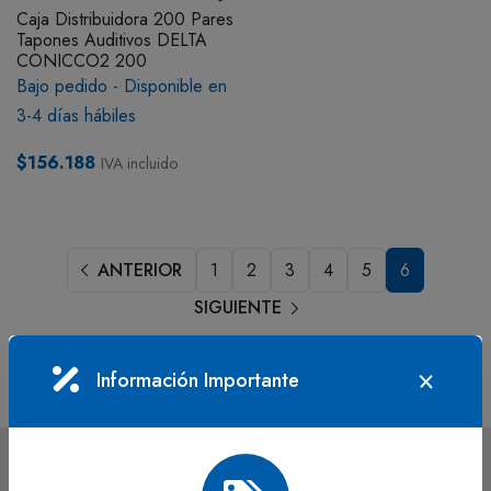
Caja Distribuidora 200 Pares
BOTIQUÍN
Tapones Auditivos DELTA
CONICCO2 200
Bajo pedido - Disponible en
MI CUENTA
3-4 días hábiles
$156.188
IVA incluido
ANTERIOR
1
2
3
4
5
6
SIGUIENTE
Información Importante